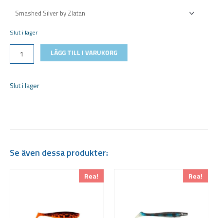
SvartZonker
McRubber-
Size
Slut i lager
21cm-
90g
LÄGG TILL I VARUKORG
mängd
Slut i lager
Se även dessa produkter:
Den
Den
Rea!
Rea!
här
här
produkten
produkten
har
har
flera
flera