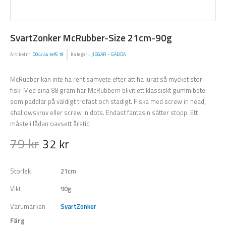
SvartZonker McRubber-Size 21cm-90g
Artikelnr:
004c441ef619
Kategori:
JIGGAR - GÄDDA
McRubber kan inte ha rent samvete efter att ha lurat så mycket stor
fisk! Med sina 88 gram har McRubbern blivit ett klassiskt gummibete
som paddlar på väldigt trofast och stadigt. Fiska med screw in head,
shallowskruv eller screw in dots. Endast fantasin sätter stopp. Ett
måste i lådan oavsett årstid
79
kr
32
kr
Storlek
21cm
Vikt
90g
Varumärken
SvartZonker
Färg