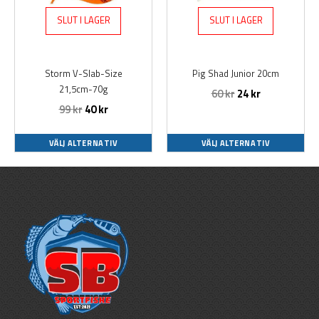
varianter.
varianter.
SLUT I LAGER
SLUT I LAGER
De
De
olika
olika
alternativen
alternativen
Storm V-Slab-Size
Pig Shad Junior 20cm
kan
kan
21,5cm-70g
60
kr
24
kr
väljas
väljas
99
kr
40
kr
på
på
produktsidan
produktsidan
VÄLJ ALTERNATIV
VÄLJ ALTERNATIV