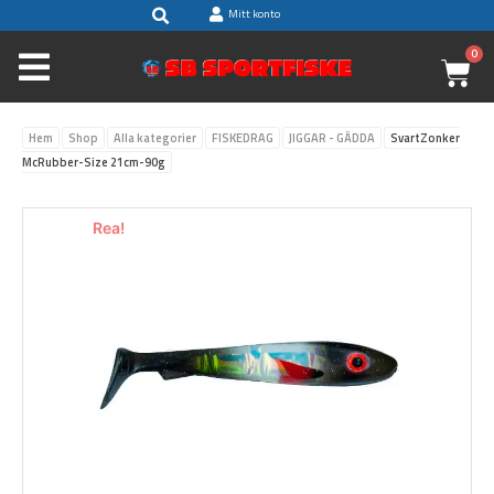
Sök
Hoppa
Mitt konto
till
0
V
innehåll
Hem
Shop
Alla kategorier
FISKEDRAG
JIGGAR - GÄDDA
SvartZonker
McRubber-Size 21cm-90g
Rea!