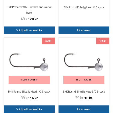
alternativen
kan
BKK Predator WG Dropshot and Wacky
BKK Round Elite Jig Head #1 3-pack
väljas
hook
på
49
kr
20
kr
produktsidan
Välj alternativ
Läs mer
Det
Det
Den
Rea!
Rea!
ursprungliga
nuvarande
här
priset
priset
produkten
var:
är:
har
39 kr.
16 kr.
flera
varianter.
De
olika
SLUT I LAGER
SLUT I LAGER
alternativen
kan
BKK Round Elite Jig Head 1/0 3-pack
BKK Round Elite Jig Head 3/0 3-pack
väljas
39
kr
39
kr
16
kr
16
kr
på
produktsidan
Välj alternativ
Läs mer