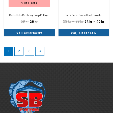
olika
olika
SLUT I LAGER
alternativen
alternativen
kan
kan
Darts Beteslås Strong Snap Kullager
Darts Bullet Screw Head Tungsten
väljas
väljas
69
kr
59
kr
–
99
kr
28
kr
24
kr
–
40
kr
på
på
produktsidan
produktsidan
Välj alternativ
Välj alternativ
1
2
3
→