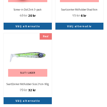
alternativen
alternativen
kan
kan
Screw-in Dot Zink 3-pack
Svartzonker McRubber Shad 9cm
väljas
väljas
49
kr
15
kr
20
kr
6
kr
på
på
produktsidan
produktsidan
Välj alternativ
Välj alternativ
Den
Rea!
här
produkten
har
flera
varianter.
De
olika
SLUT I LAGER
alternativen
kan
SvartZonker McRubber-Size 21cm-90g
väljas
79
kr
32
kr
på
produktsidan
Välj alternativ