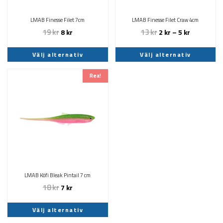
alternativen
alternativen
kan
kan
LMAB Finesse Filet 7cm
LMAB Finesse Filet Craw 4cm
väljas
väljas
19
kr
13
kr
8
kr
2
kr
–
5
kr
på
på
produktsidan
produktsidan
Välj alternativ
Välj alternativ
Den
Rea!
här
produkten
har
flera
varianter.
De
olika
alternativen
kan
LMAB Köfi Bleak Pintail 7 cm
väljas
18
kr
7
kr
på
produktsidan
Välj alternativ