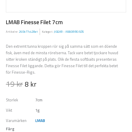
LMAB Finesse Filet 7cm
Artikelnr:
260b77c428e1
Kategori:
JIGGAR - ABBORRE/GÖS
Den extremt tunna kroppen rör sig på samma sätt som en döende
fisk, även med de minsta rörelserna. Tack vare betet tjockare huvud
sitter kroken ständigt på plats. Olik de flesta softbaits presenteras
Finesse Filet liggande. Detta gör Finesse Filet till det perfekta betet
för Finesse-Rigs.
19
kr
8
kr
Storlek
7cm
Vikt
1g
Varumärken
LMAB
Färg