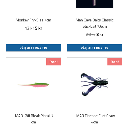
De
De
olika
olika
alternativen
alternativen
Monkey Fry-Size 7cm
Man Cave Baits Classic
kan
kan
Stickbait 7,6cm
12
kr
5
kr
väljas
väljas
20
kr
8
kr
på
på
produktsidan
produktsidan
VÄLJ ALTERNATIV
VÄLJ ALTERNATIV
Den
Den
Rea!
Rea!
här
här
produkten
produkten
har
har
flera
flera
varianter.
varianter.
De
De
olika
olika
alternativen
alternativen
LMAB Köfi Bleak Pintail 7
LMAB Finesse Filet Craw
kan
kan
cm
4cm
väljas
väljas