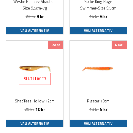
Westin Bullteez Shadtail-
Strike King Rage
kan
kan
Size 9,5cm-7g
Swimmer-Size 9,5cm
väljas
väljas
22
kr
9
kr
14
kr
6
kr
på
på
produktsidan
produktsidan
VÄLJ ALTERNATIV
VÄLJ ALTERNATIV
Den
Den
Rea!
Rea!
här
här
produkten
produkten
har
har
flera
flera
varianter.
varianter.
SLUT I LAGER
De
De
olika
olika
alternativen
alternativen
ShadTeez Hollow 12cm
Pigster 10cm
kan
kan
25
kr
10
kr
13
kr
5
kr
väljas
väljas
på
på
produktsidan
produktsidan
VÄLJ ALTERNATIV
VÄLJ ALTERNATIV