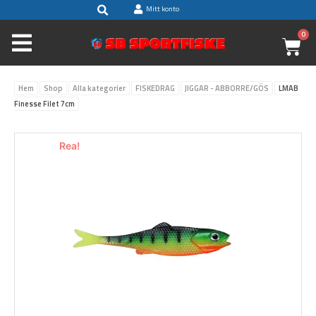
Sök
Hoppa
Mitt konto
till
0
V
innehåll
Hem
Shop
Alla kategorier
FISKEDRAG
JIGGAR - ABBORRE/GÖS
LMAB
Finesse Filet 7cm
Rea!