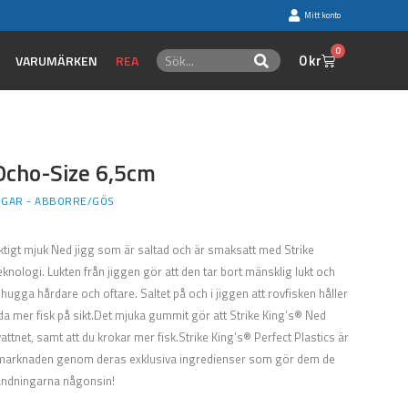
Mitt konto
0
Sök
Varukorg
0
kr
Sök
VARUMÄRKEN
REA
Ocho-Size 6,5cm
GGAR - ABBORRE/GÖS
ktigt mjuk Ned jigg som är saltad och är smaksatt med Strike
knologi. Lukten från jiggen gör att den tar bort mänsklig lukt och
t hugga hårdare och oftare. Saltet på och i jiggen att rovfisken håller
a mer fisk på sikt.Det mjuka gummit gör att Strike King’s® Ned
vattnet, samt att du krokar mer fisk.Strike King’s® Perfect Plastics är
 marknaden genom deras exklusiva ingredienser som gör dem de
andningarna någonsin!