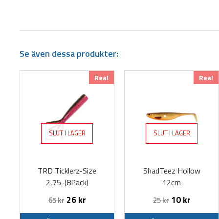
Se även dessa produkter:
Den
Den
Rea!
Rea!
här
här
produkten
produkten
har
har
flera
flera
SLUT I LAGER
SLUT I LAGER
varianter.
varianter.
De
De
olika
olika
TRD Ticklerz-Size
ShadTeez Hollow
alternativen
alternativen
2,75-(8Pack)
12cm
kan
kan
väljas
väljas
26
kr
10
kr
65
kr
25
kr
på
på
produktsidan
produktsidan