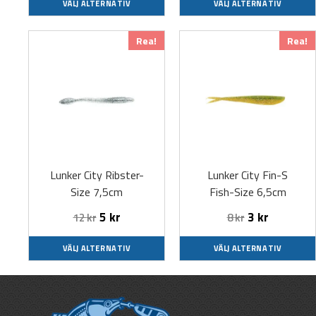
VÄLJ ALTERNATIV
VÄLJ ALTERNATIV
Den
Den
Rea!
Rea!
här
här
produkten
produkten
har
har
flera
flera
varianter.
varianter.
De
De
olika
olika
Lunker City Ribster-
Lunker City Fin-S
alternativen
alternativen
Size 7,5cm
Fish-Size 6,5cm
kan
kan
väljas
väljas
5
kr
3
kr
12
kr
8
kr
på
på
produktsidan
produktsidan
VÄLJ ALTERNATIV
VÄLJ ALTERNATIV