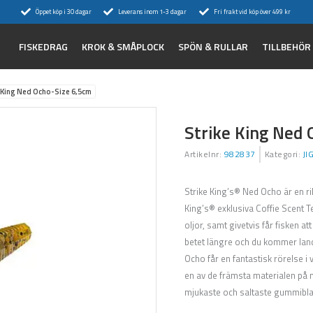
Öppet köp i 30 dagar
Leverans inom 1-3 dagar
Fri frakt vid köp över 499 kr
FISKEDRAG
KROK & SMÅPLOCK
SPÖN & RULLAR
TILLBEHÖR
 King Ned Ocho-Size 6,5cm
Strike King Ned 
Artikelnr:
982837
Kategori:
JI
Strike King’s® Ned Ocho är en ri
King’s® exklusiva Coffie Scent Te
oljor, samt givetvis får fisken at
betet längre och du kommer land
Ocho får en fantastisk rörelse i 
en av de främsta materialen på
mjukaste och saltaste gummibl