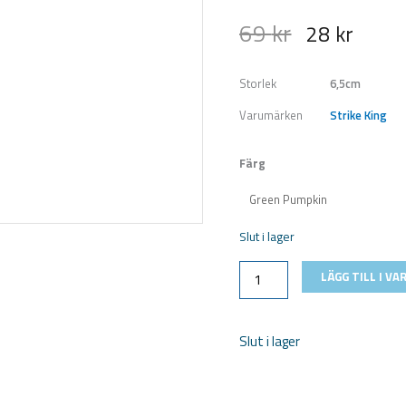
69
kr
28
kr
Storlek
6,5cm
Varumärken
Strike King
Strike
Färg
King
Ned
Ocho-
Slut i lager
Size
6,5cm
LÄGG TILL I V
mängd
Slut i lager