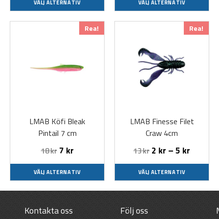
VÄLJ ALTERNATIV
VÄLJ ALTERNATIV
Den
Den
Rea!
Rea!
här
här
produkten
produkten
har
har
flera
flera
varianter.
varianter.
De
De
olika
olika
LMAB Köfi Bleak
LMAB Finesse Filet
alternativen
alternativen
Pintail 7 cm
Craw 4cm
kan
kan
väljas
väljas
7
kr
2
kr
–
5
kr
18
kr
13
kr
på
på
produktsidan
produktsidan
VÄLJ ALTERNATIV
VÄLJ ALTERNATIV
Kontakta oss
Följ oss