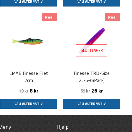
VÄLJ ALTERNATIV
VÄLJ ALTERNATIV
Den
Den
Rea!
Rea!
här
här
produkten
produkten
har
har
flera
flera
SLUT I LAGER
varianter.
varianter.
De
De
olika
olika
LMAB Finesse Filet
Finesse TRD-Size
alternativen
alternativen
7cm
2,75-(8Pack)
kan
kan
väljas
väljas
8
kr
26
kr
19
kr
65
kr
på
på
produktsidan
produktsidan
VÄLJ ALTERNATIV
VÄLJ ALTERNATIV
Meny
Hjälp