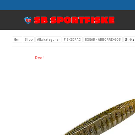
Hoppa
till
innehåll
Hem
Shop
Alla kategorier
FISKEDRAG
JIGGAR - ABBORRE/GÖS
Strike
Rea!