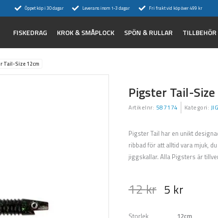
Öppet köp i 30 dagar
Leverans inom 1-3 dagar
Fri frakt vid köp över 499 kr
FISKEDRAG
KROK & SMÅPLOCK
SPÖN & RULLAR
TILLBEHÖR
r Tail-Size 12cm
Pigster Tail-Siz
Artikelnr:
587174
Kategori:
JI
Pigster Tail har en unikt design
ribbad för att alltid vara mjuk, du
jiggskallar. Alla Pigsters är tillv
12
kr
5
kr
Storlek
12cm