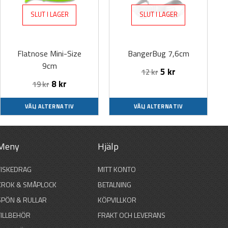
flera
flera
SLUT I LAGER
SLUT I LAGER
varianter.
varianter.
De
De
olika
olika
Flatnose Mini-Size
BangerBug 7,6cm
alternativen
alternativen
9cm
kan
kan
5
kr
12
kr
väljas
väljas
8
kr
19
kr
på
på
produktsidan
produktsidan
VÄLJ ALTERNATIV
VÄLJ ALTERNATIV
Meny
Hjälp
FISKEDRAG
MITT KONTO
KROK & SMÅPLOCK
BETALNING
SPÖN & RULLAR
KÖPVILLKOR
TILLBEHÖR
FRAKT OCH LEVERANS