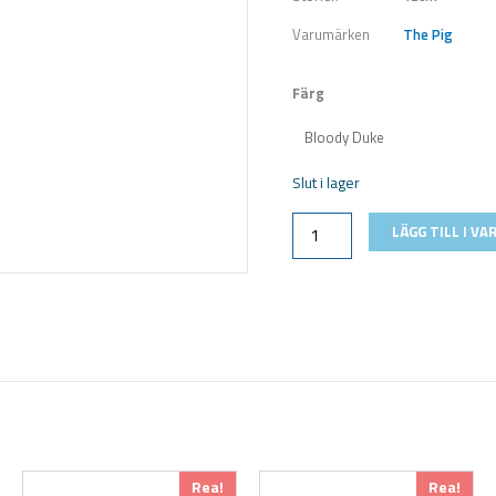
Varumärken
The Pig
Pigster
Färg
Tail-
Size
12cm
Slut i lager
mängd
LÄGG TILL I V
Den
Den
Rea!
Rea!