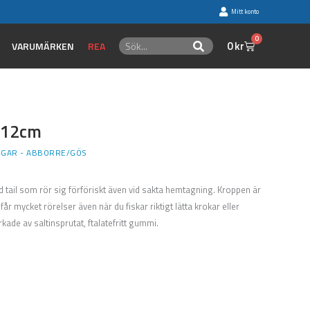
Mitt konto
0
Sök
Varukorg
0
kr
Sök
VARUMÄRKEN
REA
e 12cm
GGAR - ABBORRE/GÖS
ad tail som rör sig förföriskt även vid sakta hemtagning. Kroppen är
 får mycket rörelser även när du fiskar riktigt lätta krokar eller
erkade av saltinsprutat, ftalatefritt gummi.