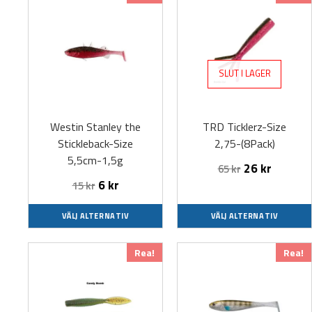
här
här
produkten
produkten
har
har
flera
flera
SLUT I LAGER
varianter.
varianter.
De
De
olika
olika
Westin Stanley the
TRD Ticklerz-Size
alternativen
alternativen
Stickleback-Size
2,75-(8Pack)
kan
kan
5,5cm-1,5g
väljas
väljas
26
kr
65
kr
på
på
6
kr
15
kr
produktsidan
produktsidan
VÄLJ ALTERNATIV
VÄLJ ALTERNATIV
Den
Den
Rea!
Rea!
här
här
produkten
produkten
har
har