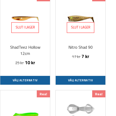
här
här
produkten
produkten
har
har
flera
flera
SLUT I LAGER
SLUT I LAGER
varianter.
varianter.
De
De
olika
olika
ShadTeez Hollow
Nitro Shad 90
alternativen
alternativen
12cm
kan
kan
7
kr
17
kr
väljas
väljas
10
kr
25
kr
på
på
produktsidan
produktsidan
VÄLJ ALTERNATIV
VÄLJ ALTERNATIV
Den
Den
Rea!
Rea!
här
här
produkten
produkten
har
har