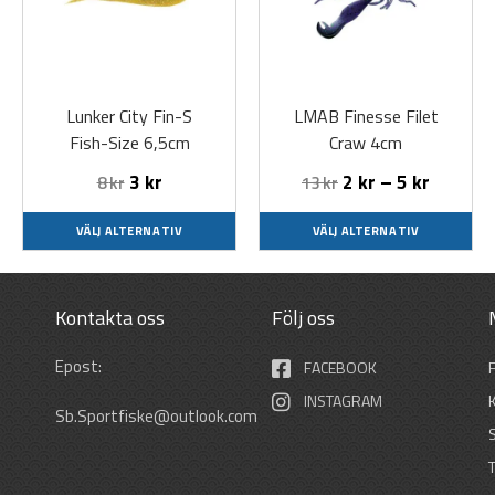
flera
flera
varianter.
varianter.
De
De
olika
olika
Lunker City Fin-S
LMAB Finesse Filet
alternativen
alternativen
Fish-Size 6,5cm
Craw 4cm
kan
kan
väljas
väljas
3
kr
2
kr
–
5
kr
8
kr
13
kr
på
på
produktsidan
produktsidan
VÄLJ ALTERNATIV
VÄLJ ALTERNATIV
Kontakta oss
Följ oss
Epost:
FACEBOOK
INSTAGRAM
Sb.Sportfiske@outlook.com