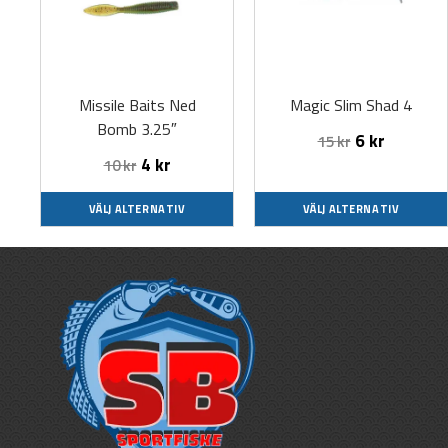
flera
flera
varianter.
varianter.
De
De
olika
olika
Missile Baits Ned
Magic Slim Shad 4
alternativen
alternativen
Bomb 3.25″
kan
kan
6
kr
15
kr
väljas
väljas
4
kr
10
kr
på
på
produktsidan
produktsidan
VÄLJ ALTERNATIV
VÄLJ ALTERNATIV