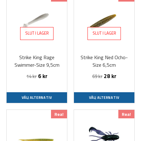
här
här
produkten
produkten
har
har
flera
flera
SLUT I LAGER
SLUT I LAGER
varianter.
varianter.
De
De
olika
olika
Strike King Rage
Strike King Ned Ocho-
alternativen
alternativen
Swimmer-Size 9,5cm
Size 6,5cm
kan
kan
väljas
väljas
6
kr
28
kr
14
kr
69
kr
på
på
produktsidan
produktsidan
VÄLJ ALTERNATIV
VÄLJ ALTERNATIV
Den
Den
Rea!
Rea!
här
här
produkten
produkten
har
har