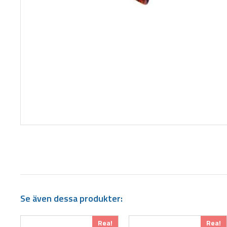
Se även dessa produkter:
Den
Den
Rea!
Rea!