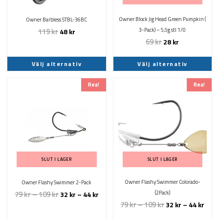
alternativen
alternativen
kan
kan
Owner Block Jig Head Green Pumpkin (
Owner Barbless STBL-36BC
väljas
väljas
119
kr
3-Pack) – 5,5g stl 1/0
48
kr
på
på
69
kr
28
kr
produktsidan
produktsidan
Välj alternativ
Välj alternativ
Den
Den
Rea!
Rea!
här
här
produkten
produkten
har
har
flera
flera
varianter.
varianter.
De
De
olika
olika
SLUT I LAGER
SLUT I LAGER
alternativen
alternativen
kan
kan
Owner Flashy Swimmer Colorado-
Owner Flashy Swimmer 2-Pack
väljas
väljas
79
kr
–
109
kr
(2Pack)
32
kr
–
44
kr
på
på
79
kr
–
109
kr
32
kr
–
44
kr
produktsidan
produktsidan