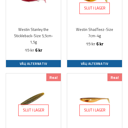
varianter.
varianter.
SLUT I LAGER
De
De
olika
olika
alternativen
alternativen
Westin Stanley the
Westin ShadTeez-Size
kan
kan
Stickleback-Size 5,5cm-
7cm-4g
väljas
väljas
1,5g
15
kr
6
kr
på
på
15
kr
6
kr
produktsidan
produktsidan
VÄLJ ALTERNATIV
VÄLJ ALTERNATIV
Den
Den
Rea!
Rea!
här
här
produkten
produkten
har
har
flera
flera
varianter.
varianter.
SLUT I LAGER
SLUT I LAGER
De
De
olika
olika
alternativen
alternativen