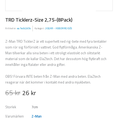
TRD Ticklerz-Size 2,75-(8Pack)
Artikelnr:
ea7edb2d04
Kategori:
JIGGAR - ABBORRE/GÖS
Z-Man TRD TicklerZ är ett superhett ned rig-bete med fyra tentakler
som rör sig förföriskt i vattnet. God flytförmåga. Amerikanska Z-
Man tillverkar alla sina beten i ett otroligt elastiskt och slitstarkt
material som de kallar ElaZtech. Det har dessutom hög flytkraft och
innehåller inga ftalater eller andra gifter.
OBS! Förvara INTE beten från Z-Man med andra beten. ElaZtech
reagerar när det kommer i kontakt med andra mjukbeten.
65
kr
26
kr
Storlek
7cm
Varumärken
Z-Man