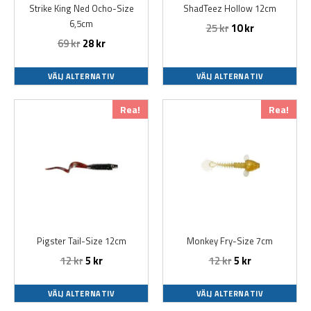
Strike King Ned Ocho-Size
ShadTeez Hollow 12cm
kan
kan
6,5cm
25
kr
10
kr
väljas
väljas
69
kr
28
kr
på
på
produktsidan
produktsidan
VÄLJ ALTERNATIV
VÄLJ ALTERNATIV
Den
Den
Rea!
Rea!
här
här
produkten
produkten
har
har
flera
flera
varianter.
varianter.
De
De
olika
olika
alternativen
alternativen
Pigster Tail-Size 12cm
Monkey Fry-Size 7cm
kan
kan
12
kr
5
kr
12
kr
5
kr
väljas
väljas
på
på
produktsidan
produktsidan
VÄLJ ALTERNATIV
VÄLJ ALTERNATIV