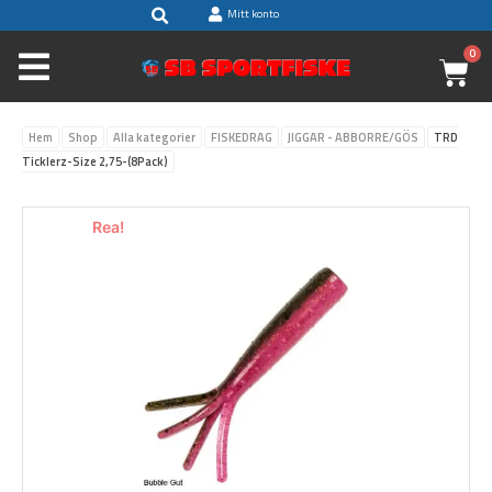
Sök
Hoppa
Mitt konto
till
0
V
innehåll
Hem
Shop
Alla kategorier
FISKEDRAG
JIGGAR - ABBORRE/GÖS
TRD
Ticklerz-Size 2,75-(8Pack)
Rea!