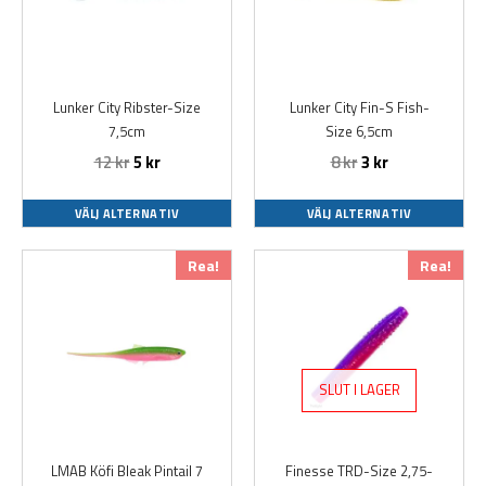
varianter.
varianter.
De
De
olika
olika
alternativen
alternativen
Lunker City Ribster-Size
Lunker City Fin-S Fish-
kan
kan
7,5cm
Size 6,5cm
väljas
väljas
12
kr
5
kr
8
kr
3
kr
på
på
produktsidan
produktsidan
VÄLJ ALTERNATIV
VÄLJ ALTERNATIV
Den
Den
Rea!
Rea!
här
här
produkten
produkten
har
har
flera
flera
varianter.
varianter.
SLUT I LAGER
De
De
olika
olika
alternativen
alternativen
LMAB Köfi Bleak Pintail 7
Finesse TRD-Size 2,75-
kan
kan