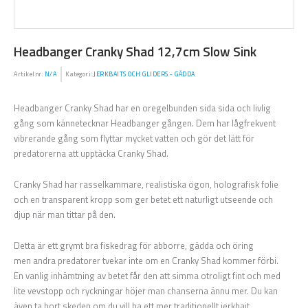
Headbanger Cranky Shad 12,7cm Slow Sink
Artikelnr:
N/A
Kategori:
JERKBAITS OCH GLIDERS - GÄDDA
Headbanger Cranky Shad har en oregelbunden sida sida och livlig
gång som kännetecknar Headbanger gången. Dem har lågfrekvent
vibrerande gång som flyttar mycket vatten och gör det lätt för
predatorerna att upptäcka Cranky Shad.
Cranky Shad har rasselkammare, realistiska ögon, holografisk folie
och en transparent kropp som ger betet ett naturligt utseende och
djup när man tittar på den.
Detta är ett grymt bra fiskedrag för abborre, gädda och öring
men andra predatorer tvekar inte om en Cranky Shad kommer förbi.
En vanlig inhämtning av betet får den att simma otroligt fint och med
lite vevstopp och ryckningar höjer man chanserna ännu mer. Du kan
även ta bort skeden om du vill ha ett mer traditionellt jerkbait.