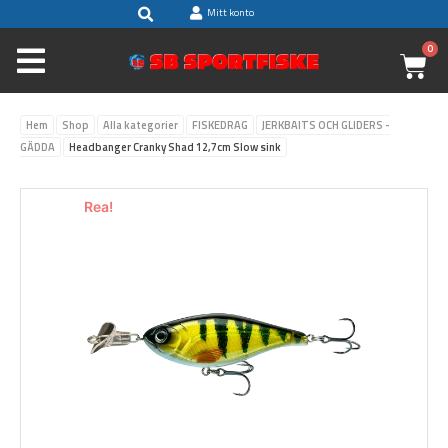
Sök
Hoppa
Mitt konto
till
0
V
innehåll
Hem
Shop
Alla kategorier
FISKEDRAG
JERKBAITS OCH GLIDERS -
GÄDDA
Headbanger Cranky Shad 12,7cm Slow sink
Rea!