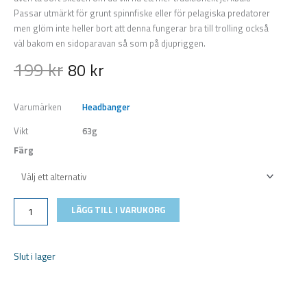
Passar utmärkt för grunt spinnfiske eller för pelagiska predatorer
men glöm inte heller bort att denna fungerar bra till trolling också
väl bakom en sidoparavan så som på djupriggen.
199
kr
80
kr
Varumärken
Headbanger
Vikt
63g
Färg
Headbanger
Cranky
Shad
LÄGG TILL I VARUKORG
12,7cm
Slow
sink
mängd
Slut i lager