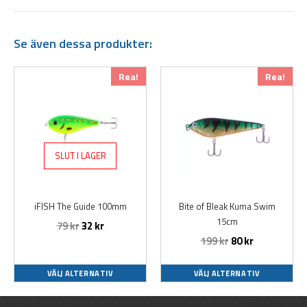
Se även dessa produkter:
Den
Den
Rea!
Rea!
här
här
produkten
produkten
har
har
flera
flera
varianter.
varianter.
SLUT I LAGER
De
De
olika
olika
alternativen
alternativen
iFISH The Guide 100mm
Bite of Bleak Kuma Swim
kan
kan
15cm
79
kr
32
kr
väljas
väljas
199
kr
80
kr
på
på
produktsidan
produktsidan
VÄLJ ALTERNATIV
VÄLJ ALTERNATIV