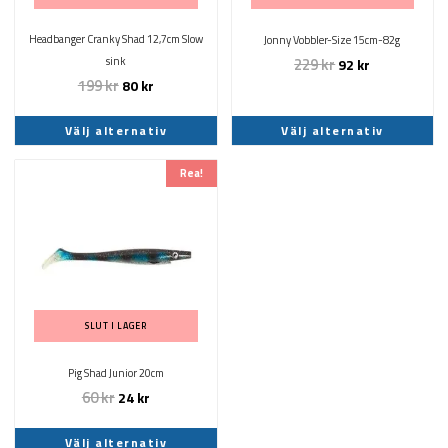
alternativen
alternativen
kan
kan
Headbanger Cranky Shad 12,7cm Slow
Jonny Vobbler-Size 15cm-82g
väljas
väljas
sink
229
kr
92
kr
på
på
199
kr
80
kr
produktsidan
produktsidan
Välj alternativ
Välj alternativ
Den
Rea!
här
produkten
har
flera
varianter.
De
olika
SLUT I LAGER
alternativen
kan
Pig Shad Junior 20cm
väljas
60
kr
24
kr
på
produktsidan
Välj alternativ