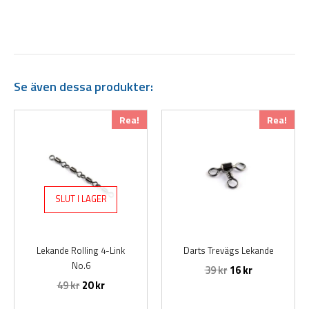
Se även dessa produkter:
Det
Det
Den
Rea!
Rea!
ursprungliga
nuvarande
här
priset
priset
produkten
var:
är:
har
49 kr.
20 kr.
flera
varianter.
SLUT I LAGER
De
olika
alternativen
Lekande Rolling 4-Link
Darts Trevägs Lekande
kan
No.6
39
kr
16
kr
väljas
49
kr
20
kr
på
produktsidan