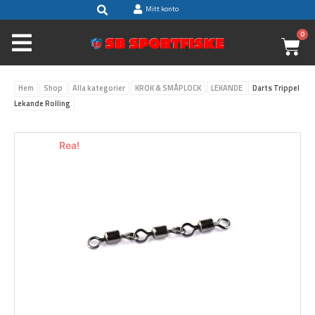
Sök
Hoppa
Mitt konto
till
0
V
innehåll
Hem
Shop
Alla kategorier
KROK & SMÅPLOCK
LEKANDE
Darts Trippel
Lekande Rolling
Rea!