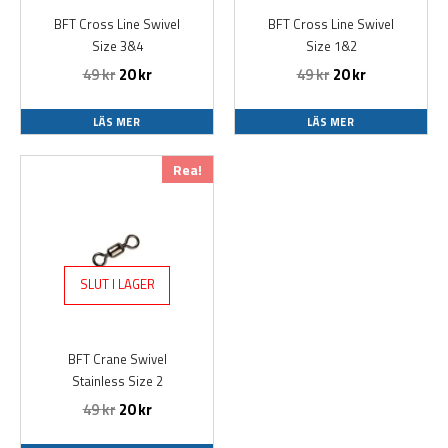
BFT Cross Line Swivel
BFT Cross Line Swivel
Size 3&4
Size 1&2
49
kr
20
kr
49
kr
20
kr
LÄS MER
LÄS MER
Det
Det
Rea!
ursprungliga
nuvarande
priset
priset
var:
är:
49 kr.
20 kr.
SLUT I LAGER
BFT Crane Swivel
Stainless Size 2
49
kr
20
kr