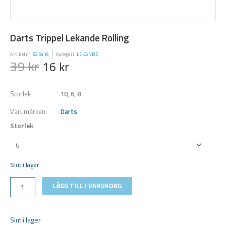
Darts Trippel Lekande Rolling
Artikelnr:
525416
Kategori:
LEKANDE
39
kr
16
kr
Storlek
10, 6, 8
Varumärken
Darts
Storlek
Darts
Trippel
Lekande
Slut i lager
Rolling
mängd
LÄGG TILL I VARUKORG
Slut i lager