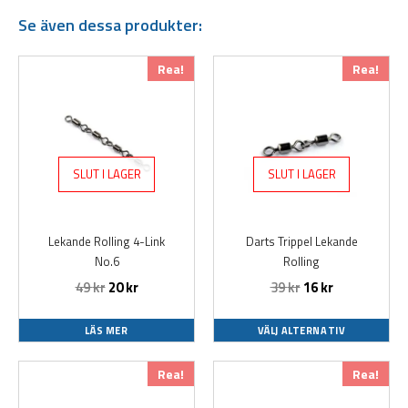
Se även dessa produkter:
Det
Det
Den
Rea!
Rea!
ursprungliga
nuvarande
här
priset
priset
produkten
var:
är:
har
49 kr.
20 kr.
flera
varianter.
SLUT I LAGER
SLUT I LAGER
De
olika
alternativen
Lekande Rolling 4-Link
Darts Trippel Lekande
kan
No.6
Rolling
väljas
49
kr
20
kr
39
kr
16
kr
på
produktsidan
LÄS MER
VÄLJ ALTERNATIV
Den
Den
Rea!
Rea!
här
här