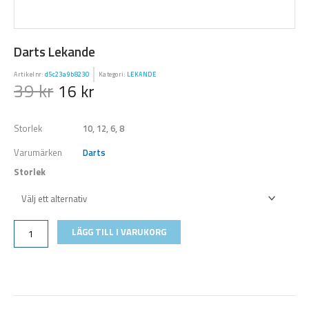
Darts Lekande
Artikelnr:
d5c23a9b8230
Kategori:
LEKANDE
39
kr
16
kr
Storlek
10, 12, 6, 8
Varumärken
Darts
Storlek
Darts
Lekande
mängd
LÄGG TILL I VARUKORG