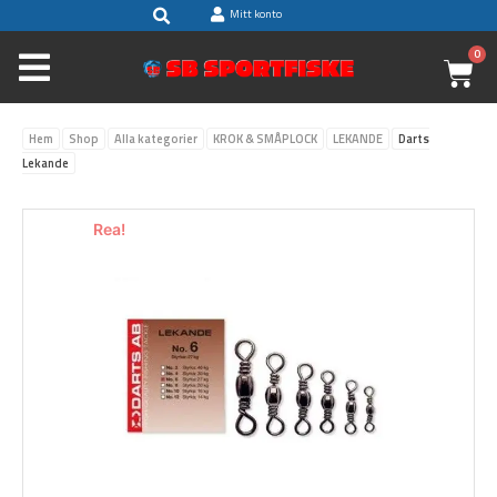
Sök
Hoppa
Mitt konto
till
0
V
innehåll
Hem
Shop
Alla kategorier
KROK & SMÅPLOCK
LEKANDE
Darts
Lekande
Rea!