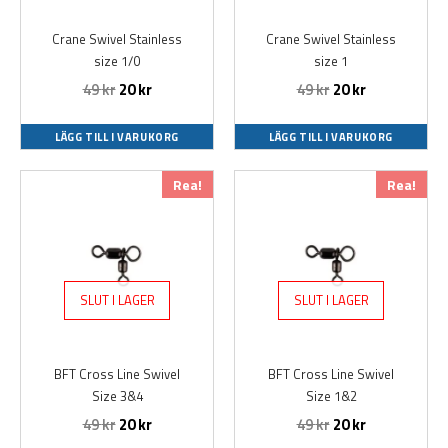
Crane Swivel Stainless
Crane Swivel Stainless
size 1/0
size 1
49
kr
20
kr
49
kr
20
kr
LÄGG TILL I VARUKORG
LÄGG TILL I VARUKORG
Det
Det
Det
Det
Rea!
Rea!
ursprungliga
nuvarande
ursprungliga
nuvarande
priset
priset
priset
priset
var:
är:
var:
är:
49 kr.
20 kr.
49 kr.
20 kr.
SLUT I LAGER
SLUT I LAGER
BFT Cross Line Swivel
BFT Cross Line Swivel
Size 3&4
Size 1&2
49
kr
20
kr
49
kr
20
kr