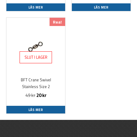
LÄS MER
LÄS MER
Det
Det
Rea!
ursprungliga
nuvarande
priset
priset
var:
är:
49 kr.
20 kr.
SLUT I LAGER
BFT Crane Swivel
Stainless Size 2
49
kr
20
kr
LÄS MER