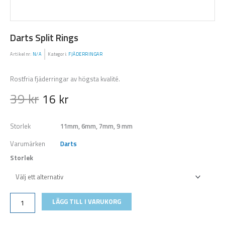
Darts Split Rings
Artikelnr:
N/A
Kategori:
FJÄDERRINGAR
Rostfria fjäderringar av högsta kvalité.
39
kr
16
kr
Storlek
11mm, 6mm, 7mm, 9 mm
Varumärken
Darts
Storlek
Darts
Split
Rings
LÄGG TILL I VARUKORG
mängd