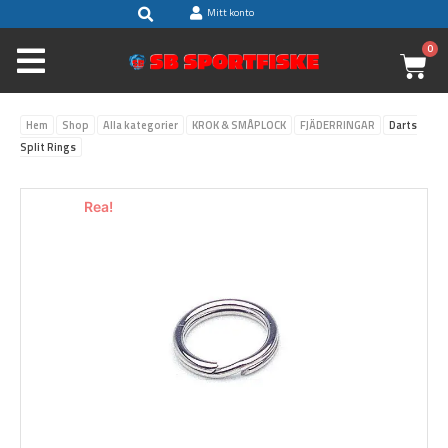
Sök
Hoppa
Mitt konto
till
0
V
innehåll
Hem
Shop
Alla kategorier
KROK & SMÅPLOCK
FJÄDERRINGAR
Darts
Split Rings
Rea!