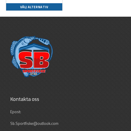
produktsidan
VÄLJ ALTERNATIV
Kontakta oss
Epost:
Sb.Sportfiske@outlook.com