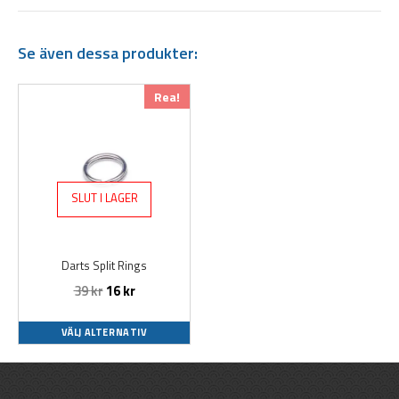
Se även dessa produkter:
Den
Rea!
här
produkten
har
flera
varianter.
SLUT I LAGER
De
olika
alternativen
Darts Split Rings
kan
39
kr
16
kr
väljas
på
produktsidan
VÄLJ ALTERNATIV