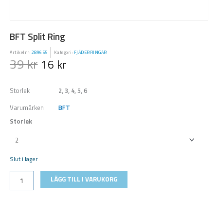
BFT Split Ring
Artikelnr:
289655
Kategori:
FJÄDERRINGAR
39
kr
16
kr
Storlek
2, 3, 4, 5, 6
Varumärken
BFT
Storlek
BFT
Split
Ring
Slut i lager
mängd
LÄGG TILL I VARUKORG