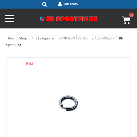
Sök
Hoppa
Mitt konto
till
0
V
innehåll
Hem
Shop
Alla kategorier
KROK & SMÅPLOCK
FJÄDERRINGAR
BFT
Split Ring
Rea!