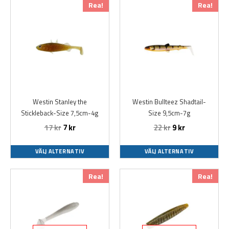
Den
Den
Rea!
Rea!
här
här
produkten
produkten
har
har
flera
flera
varianter.
varianter.
De
De
olika
olika
alternativen
alternativen
Westin Stanley the
Westin Bullteez Shadtail-
kan
kan
Stickleback-Size 7,5cm-4g
Size 9,5cm-7g
väljas
väljas
17
kr
7
kr
22
kr
9
kr
på
på
produktsidan
produktsidan
VÄLJ ALTERNATIV
VÄLJ ALTERNATIV
Den
Den
Rea!
Rea!
här
här
produkten
produkten
har
har
flera
flera