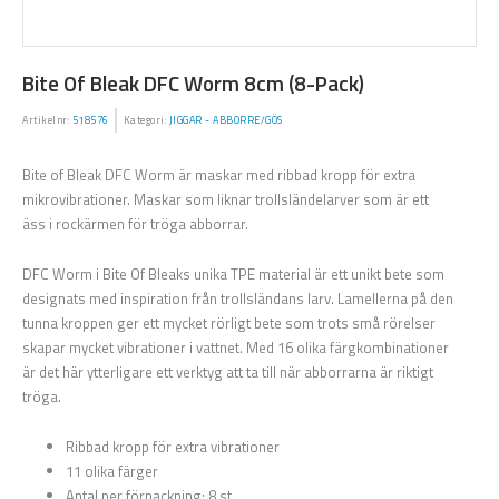
Bite Of Bleak DFC Worm 8cm (8-Pack)
Artikelnr:
518576
Kategori:
JIGGAR - ABBORRE/GÖS
Bite of Bleak DFC Worm är maskar med ribbad kropp för extra
mikrovibrationer. Maskar som liknar trollsländelarver som är ett
äss i rockärmen för tröga abborrar.
DFC Worm i Bite Of Bleaks unika TPE material är ett unikt bete som
designats med inspiration från trollsländans larv. Lamellerna på den
tunna kroppen ger ett mycket rörligt bete som trots små rörelser
skapar mycket vibrationer i vattnet. Med 16 olika färgkombinationer
är det här ytterligare ett verktyg att ta till när abborrarna är riktigt
tröga.
Ribbad kropp för extra vibrationer
11 olika färger
Antal per förpackning: 8 st