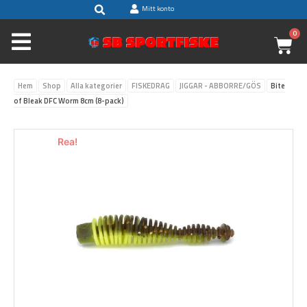
Sök
Hoppa
Mitt konto
till
0
V
innehåll
Hem
Shop
Alla kategorier
FISKEDRAG
JIGGAR - ABBORRE/GÖS
Bite
of Bleak DFC Worm 8cm (8-pack)
Rea!