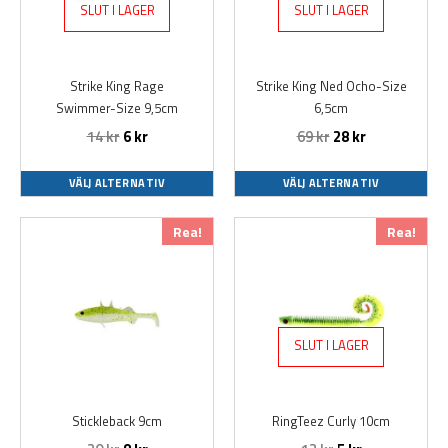
varianter.
varianter.
SLUT I LAGER
SLUT I LAGER
De
De
olika
olika
alternativen
alternativen
Strike King Rage
Strike King Ned Ocho-Size
kan
kan
Swimmer-Size 9,5cm
6,5cm
väljas
väljas
14
kr
6
kr
69
kr
28
kr
på
på
produktsidan
produktsidan
VÄLJ ALTERNATIV
VÄLJ ALTERNATIV
Den
Den
Rea!
Rea!
här
här
produkten
produkten
har
har
flera
flera
varianter.
varianter.
SLUT I LAGER
De
De
olika
olika
alternativen
alternativen
Stickleback 9cm
RingTeez Curly 10cm
kan
kan
väljas
väljas