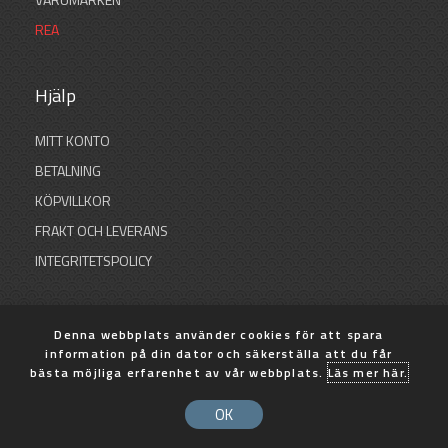
REA
Hjälp
MITT KONTO
BETALNING
KÖPVILLKOR
FRAKT OCH LEVERANS
INTEGRITETSPOLICY
Denna webbplats använder cookies för att spara
information på din dator och säkerställa att du får
© 2026 SB Sportfiske
bästa möjliga erfarenhet av vår webbplats.
Läs mer här.
Skapad med
av AP Design
OK