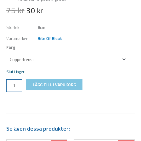
75
kr
30
kr
Storlek
8cm
Varumärken
Bite Of Bleak
Färg
Bite
of
Bleak
Slut i lager
DFC
Worm
LÄGG TILL I VARUKORG
8cm
(8-
pack)
mängd
Se även dessa produkter: