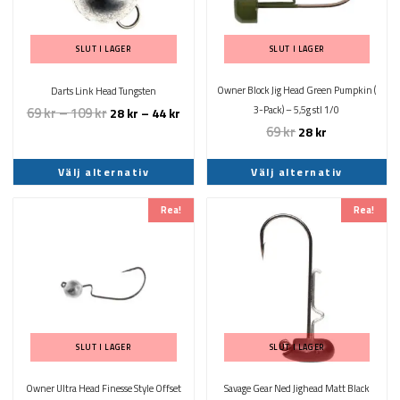
varianter.
varianter.
De
De
olika
olika
SLUT I LAGER
SLUT I LAGER
alternativen
alternativen
kan
kan
Owner Block Jig Head Green Pumpkin (
Darts Link Head Tungsten
väljas
väljas
69
kr
–
109
kr
3-Pack) – 5,5g stl 1/0
28
kr
–
44
kr
på
på
69
kr
28
kr
produktsidan
produktsidan
Välj alternativ
Välj alternativ
Den
Den
Rea!
Rea!
här
här
produkten
produkten
har
har
flera
flera
varianter.
varianter.
De
De
olika
olika
SLUT I LAGER
SLUT I LAGER
alternativen
alternativen
kan
kan
Owner Ultra Head Finesse Style Offset
Savage Gear Ned Jighead Matt Black