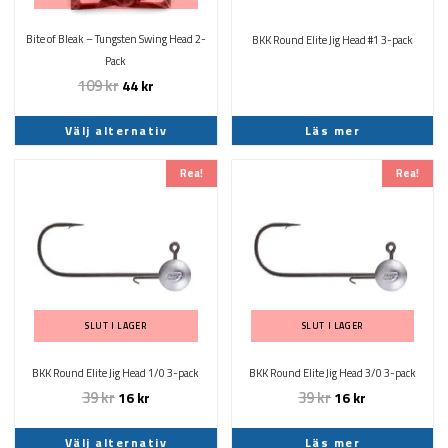
alternativen
kan
Bite of Bleak – Tungsten Swing Head 2-
BKK Round Elite Jig Head #1 3-pack
väljas
Pack
på
109
kr
44
kr
produktsidan
Välj alternativ
Läs mer
Det
Det
Den
Rea!
Rea!
ursprungliga
nuvarande
här
priset
priset
produkten
var:
är:
har
39 kr.
16 kr.
flera
varianter.
De
olika
SLUT I LAGER
SLUT I LAGER
alternativen
kan
BKK Round Elite Jig Head 1/0 3-pack
BKK Round Elite Jig Head 3/0 3-pack
väljas
39
kr
39
kr
16
kr
16
kr
på
produktsidan
Välj alternativ
Läs mer