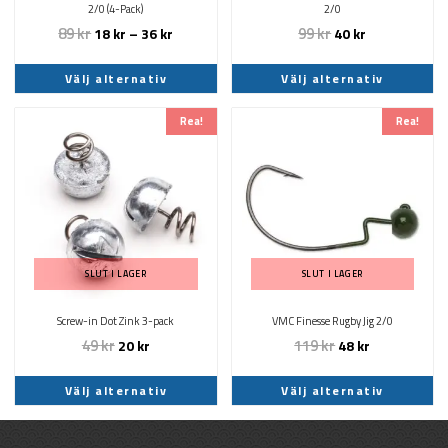
väljas
väljas
2/0 (4-Pack)
2/0
på
på
89
kr
99
kr
18
kr
–
36
kr
40
kr
produktsidan
produktsidan
Välj alternativ
Välj alternativ
Den
Den
Rea!
Rea!
här
här
produkten
produkten
har
har
flera
flera
varianter.
varianter.
De
De
olika
olika
SLUT I LAGER
SLUT I LAGER
alternativen
alternativen
kan
kan
Screw-in Dot Zink 3-pack
VMC Finesse Rugby Jig 2/0
väljas
väljas
49
kr
119
kr
20
kr
48
kr
på
på
produktsidan
produktsidan
Välj alternativ
Välj alternativ