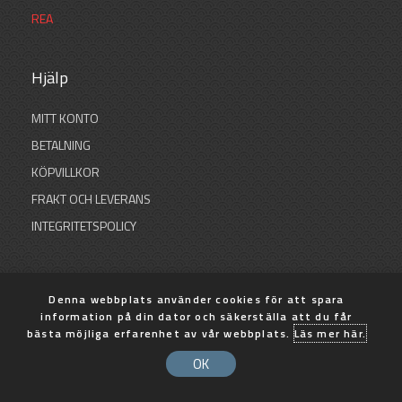
REA
Hjälp
MITT KONTO
BETALNING
KÖPVILLKOR
FRAKT OCH LEVERANS
INTEGRITETSPOLICY
Denna webbplats använder cookies för att spara
© 2026 SB Sportfiske
information på din dator och säkerställa att du får
bästa möjliga erfarenhet av vår webbplats.
Läs mer här.
Skapad med
av AP Design
OK