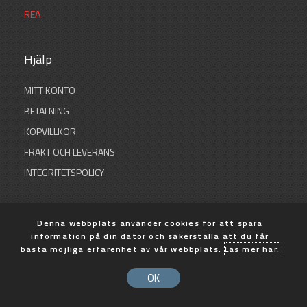
REA
Hjälp
MITT KONTO
BETALNING
KÖPVILLKOR
FRAKT OCH LEVERANS
INTEGRITETSPOLICY
Denna webbplats använder cookies för att spara
information på din dator och säkerställa att du får
© 2026 SB Sportfiske
bästa möjliga erfarenhet av vår webbplats.
Läs mer här.
Skapad med
av AP Design
OK