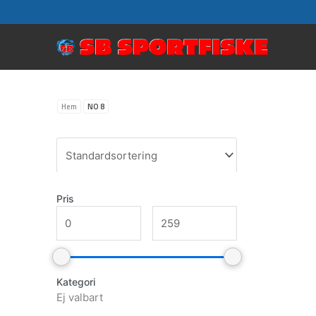
Hoppa
till
innehåll
Hem
NO 8
Pris
Kategori
Ej valbart