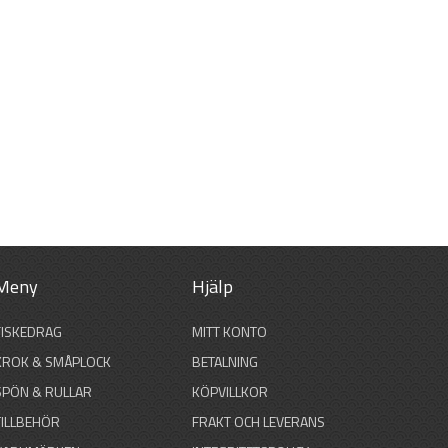
Meny
Hjälp
FISKEDRAG
MITT KONTO
KROK & SMÅPLOCK
BETALNING
SPÖN & RULLAR
KÖPVILLKOR
TILLBEHÖR
FRAKT OCH LEVERANS