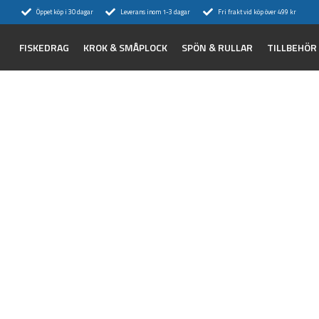
Öppet köp i 30 dagar
Leverans inom 1-3 dagar
Fri frakt vid köp över 499 kr
FISKEDRAG
KROK & SMÅPLOCK
SPÖN & RULLAR
TILLBEHÖR