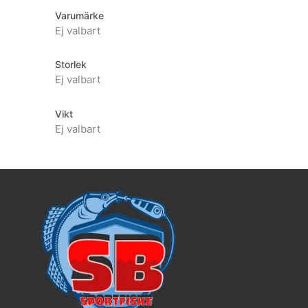
Varumärke
Ej valbart
Storlek
Ej valbart
Vikt
Ej valbart