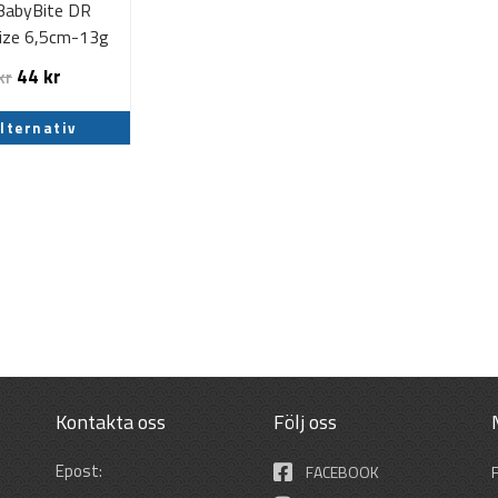
BabyBite DR
kan
Size 6,5cm-13g
väljas
på
44
kr
kr
produktsidan
alternativ
Kontakta oss
Följ oss
Epost:
FACEBOOK