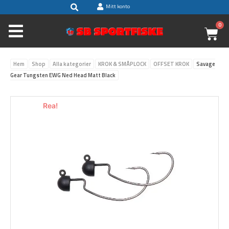
Sök
Hoppa
Mitt konto
till
0
V
innehåll
Hem
Shop
Alla kategorier
KROK & SMÅPLOCK
OFFSET KROK
Savage
Gear Tungsten EWG Ned Head Matt Black
Rea!