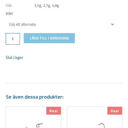
Vikt
3,5g, 2,7g, 4,8g
Vikt
Savage
Gear
Tungsten
LÄGG TILL I VARUKORG
EWG
Ned
Head
Matt
Slut i lager
Black
mängd
Se även dessa produkter:
Den
Den
Rea!
Rea!
här
här
produkten
produkten