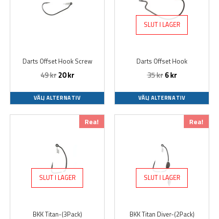
flera
flera
varianter.
varianter.
SLUT I LAGER
De
De
olika
olika
alternativen
alternativen
Darts Offset Hook Screw
Darts Offset Hook
kan
kan
49
kr
20
kr
35
kr
6
kr
väljas
väljas
på
på
produktsidan
produktsidan
VÄLJ ALTERNATIV
VÄLJ ALTERNATIV
Den
Den
Rea!
Rea!
här
här
produkten
produkten
har
har
flera
flera
varianter.
varianter.
SLUT I LAGER
SLUT I LAGER
De
De
olika
olika
alternativen
alternativen
BKK Titan-(3Pack)
BKK Titan Diver-(2Pack)
kan
kan