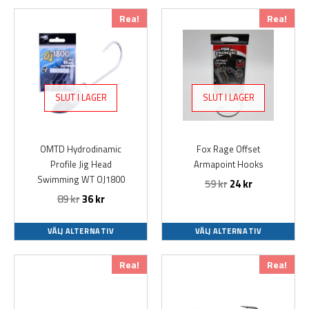
Den
Den
Rea!
Rea!
här
här
produkten
produkten
har
har
flera
flera
varianter.
varianter.
SLUT I LAGER
SLUT I LAGER
De
De
olika
olika
alternativen
alternativen
OMTD Hydrodinamic
Fox Rage Offset
kan
kan
Profile Jig Head
Armapoint Hooks
väljas
väljas
Swimming WT OJ1800
59
kr
24
kr
på
på
89
kr
36
kr
produktsidan
produktsidan
VÄLJ ALTERNATIV
VÄLJ ALTERNATIV
Den
Den
Rea!
Rea!
här
här
produkten
produkten
har
har