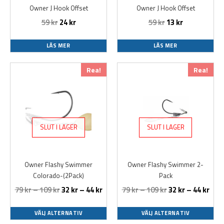
Owner J Hook Offset
Owner J Hook Offset
59
kr
24
kr
59
kr
13
kr
LÄS MER
LÄS MER
Den
Den
Rea!
Rea!
här
här
produkten
produkten
har
har
flera
flera
varianter.
varianter.
SLUT I LAGER
SLUT I LAGER
De
De
olika
olika
alternativen
alternativen
Owner Flashy Swimmer
Owner Flashy Swimmer 2-
kan
kan
Colorado-(2Pack)
Pack
väljas
väljas
79
kr
–
109
kr
32
kr
–
44
kr
79
kr
–
109
kr
32
kr
–
44
kr
på
på
produktsidan
produktsidan
VÄLJ ALTERNATIV
VÄLJ ALTERNATIV