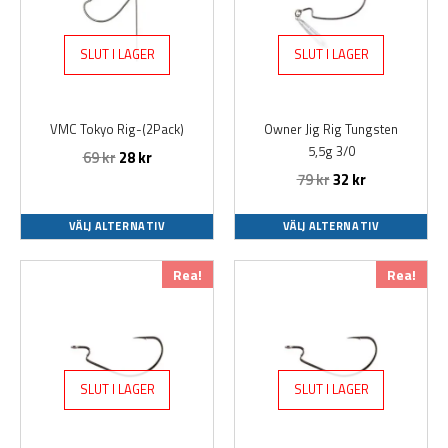
har
har
flera
flera
varianter.
varianter.
SLUT I LAGER
SLUT I LAGER
De
De
olika
olika
alternativen
alternativen
VMC Tokyo Rig-(2Pack)
Owner Jig Rig Tungsten
kan
kan
5,5g 3/0
69
kr
28
kr
väljas
väljas
79
kr
32
kr
på
på
produktsidan
produktsidan
VÄLJ ALTERNATIV
VÄLJ ALTERNATIV
Det
Det
Det
Det
Rea!
Rea!
ursprungliga
nuvarande
ursprungliga
nuvarande
priset
priset
priset
priset
var:
är:
var:
är:
59 kr.
24 kr.
59 kr.
13 kr.
SLUT I LAGER
SLUT I LAGER