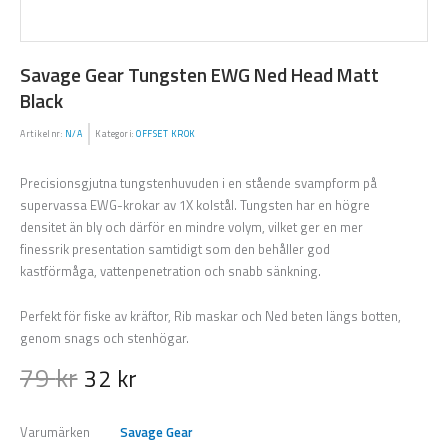
Savage Gear Tungsten EWG Ned Head Matt
Black
Artikelnr:
N/A
Kategori:
OFFSET KROK
Precisionsgjutna tungstenhuvuden i en stående svampform på
supervassa EWG-krokar av 1X kolstål. Tungsten har en högre
densitet än bly och därför en mindre volym, vilket ger en mer
finessrik presentation samtidigt som den behåller god
kastförmåga, vattenpenetration och snabb sänkning.
Perfekt för fiske av kräftor, Rib maskar och Ned beten längs botten,
genom snags och stenhögar.
79
kr
32
kr
Varumärken
Savage Gear