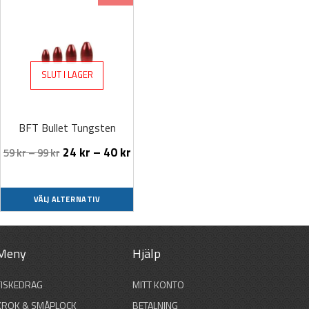
här
produkten
har
flera
SLUT I LAGER
varianter.
De
olika
BFT Bullet Tungsten
alternativen
kan
24
kr
–
40
kr
59
kr
–
99
kr
väljas
på
produktsidan
VÄLJ ALTERNATIV
Meny
Hjälp
FISKEDRAG
MITT KONTO
KROK & SMÅPLOCK
BETALNING