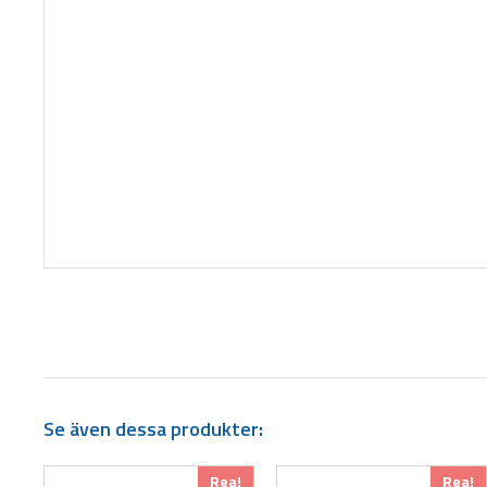
Se även dessa produkter:
Den
Den
Rea!
Rea!