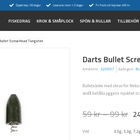
Öppet köp i 30 dagar
Leverans inom 1-3 dagar
Fri frakt vid köp över 499 kr
FISKEDRAG
KROK & SMÅPLOCK
SPÖN & RULLAR
TILLBEHÖR
Bullet Screw Head Tungsten
Darts Bullet Sc
Artikelnr:
320507
Kategori:
B
Bulletsänke med skruv för Neko-
ändå behålla jiggens mjukhet och
59
kr
–
99
kr
2
Vikt
3,5g, 5,3g, 7,2