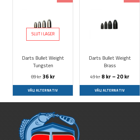
här
här
produkten
produkten
har
har
flera
flera
SLUT I LAGER
varianter.
varianter.
De
De
olika
olika
Darts Bullet Weight
Darts Bullet Weight
alternativen
alternativen
Tungsten
Brass
kan
kan
väljas
väljas
36
kr
8
kr
–
20
kr
89
kr
49
kr
på
på
produktsidan
produktsidan
VÄLJ ALTERNATIV
VÄLJ ALTERNATIV