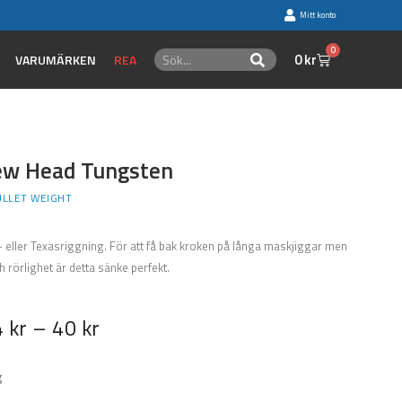
Mitt konto
0
Sök
Varukorg
0
kr
Sök
VARUMÄRKEN
REA
rew Head Tungsten
ULLET WEIGHT
 eller Texasriggning. För att få bak kroken på långa maskjiggar men
 rörlighet är detta sänke perfekt.
4
kr
–
40
kr
g