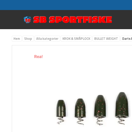
Hoppa
till
innehåll
Hem
Shop
Alla kategorier
KROK & SMÅPLOCK
BULLET WEIGHT
Darts 
Rea!